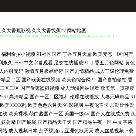
久久大香蕉影视|久久大香线蕉av
网站地图
 影音先锋男潮吹 一本久操 亚洲成人综合网址 熟女露脸自拍 豆花网页入口
站 欧美大片视频 伊人艹久 操逼网123 欧美一二三 91N污 国产精品大猫
福利偷拍小视频
91社区国产
丁香五月天堂
欧美变态一区
国产
v午夜日韩 91蜜桃在线看 午夜少妇码无 欧洲三级网站在线 人妻伊人大香
利永久
日韩中文字幕观看
足交在线播放91
丁香五月色网站
黄色
人内射无码
激情五月极品婷婷
国产剧情精品
成人三级伦理免费
人妻欧美 萌白酱一线天白丝 午夜性国产 后入小少妇 91亚洲精华 欧美黄a
清精品二区
国产欧美在线视频
欧美色综合网
91国产自拍偷拍
香
二区二区
国产偷窥盗摄视频
成人动漫网站观看
欧美第一页夜夜
天堂 中文字幕久久精品 黄色免费小电影 微拍视频福利 麻豆网站 日韩免费色
产91高清精品
国产一区二区福利
伦理在线播放
人妻无码精品
91
欧美ⅩⅩⅩⅩ乱
欧美色色六月天
91影视网
午夜伦不卡
加勒比性爱
电影院 国产日韩精品久久 日韩欧美黄色 午夜影院黄色的 91羞羞视频 成人小
在线
欧美裸模
萌白酱国产一区
美国一级AV
国产人在线成免费
免
人妖射精
国产屁屁
国产精品天干天
国产精品午夜一区
中文字幕
活网站 午夜熟女av影院 91论坛在线 内射网站国产二区 久草久热视频在线 日
网站
成人视频日本
茄子视频污
亚洲色欲天天
成人丝瓜视频下载