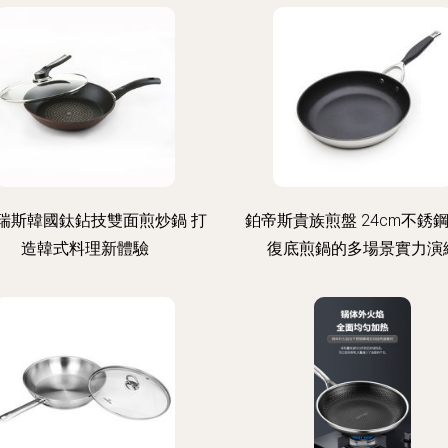
瑞斯韓國鈦鉆技雙面煎炒鍋 打
鉑帝斯貴族煎盤 24cm不銹
造韓式料理新體驗
復底煎鍋的多場景實力演