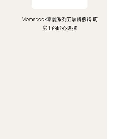
Momscook泰麗系列五層鋼煎鍋 廚
房里的匠心選擇