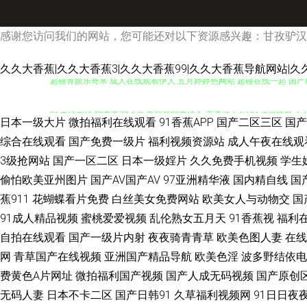
感谢您访问我们的网站，您可能还对以下资源感兴趣：甘孜驴汉
久久大香蕉|久久大香蕉3|久久大香蕉99|久久大香蕉导航网站|久
超碰青娱乐奇米 成人在线观看伊人 五月婷婷色网站 超碰在线一起 国产精
91在线在线 国产亚洲V^ 欧美日韩国产综合 香蕉伊人AV 91传媒视频 
日本一级大片
微拍福利在线观看
91香蕉APP
国产二区三区
国产
AV 香蕉视频下载污 午夜小影视 日韩男女在线 日韩久伊人网 日韩色情
综合在线观看
国产免费一级片
福利视频资源站
成人午夜在线观
3级抢网站
国产一区二区
日本一级婬片
久久免费手机视频
学生
蕉 男女曰逼 免费看黄色片子 精品第9页 另类综合小图i 久草在线资源 
偷怕欧美亚州图片
国产AV国产AV
97亚洲精华液
国内精自线
国
蕉911
花蝴蝶看片免费
白丝美女免费网站
欧美女人与动物交
国
www99视频 久久成人资源网 日韩欧美久久 91精品国自产 成人a高清
91成人精品视频
蜜桃爱爱视频
乱伦熟女五月天
91香蕉视
福利
自拍在线观看
国产一级片内射
夜夜骑青青草
欧美色图人妻
在线
情网址 AV午夜福利 福利姬电影院 国产在线视频 色呦呦官网 91超碰丁香
网
青草国产在线视频
亚洲国产精品导航
欧美色淫
波多野结依电
费黄色A片网址
微拍福利国产视频
国产人成无码视频
国产原创
网站 国产伪娘91 青青草导航 深夜福利导航站 91视色 色网57 97超碰
无码人妻
日本不卡二区
国产日韩91
久草福利视频网
91日日夜夜