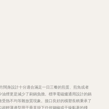
m的方闊身設計十分適合滿足一日三餐的煎蛋、煎魚或者
少油煙更是減少了刷鍋負擔。標準電磁爐通用設計的鍋
致受熱不均等雜放質現象。接口良好的橫塑長柄秉承了
口超輕薄邊型用于垂直掛下任何煳椒或干燥黏著的殘