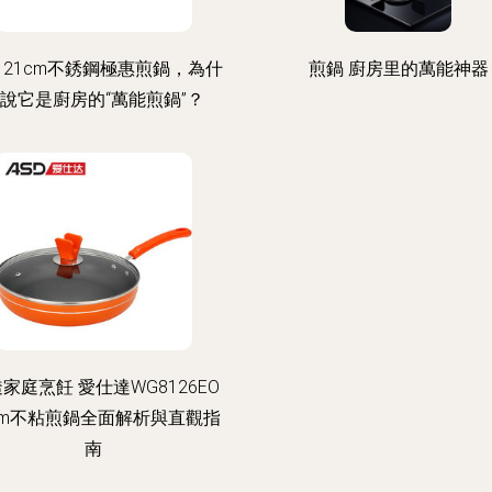
 21cm不銹鋼極惠煎鍋，為什
煎鍋 廚房里的萬能神器
說它是廚房的“萬能煎鍋”？
家庭烹飪 愛仕達WG8126EO
cm不粘煎鍋全面解析與直觀指
南