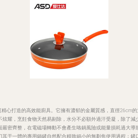
現代家庭精心打造的高效能廚具。它擁有濃郁的金屬質感，直徑26c
不炫耀，烹飪食物天然易剔除，水分不必額外過汗受凝，除了減
面嚴密齊整，在電磁場轉動不會產生咯鍋風險或能量損耗過大導
刀耳于一體的專用鍋鏟自然配合精致細小的無劃焦使用過程：鏟