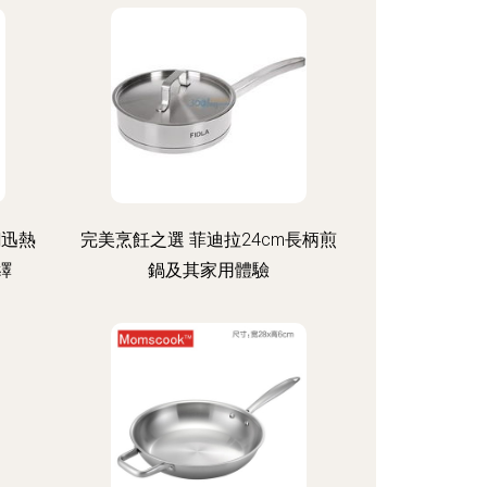
鋼迅熱
完美烹飪之選 菲迪拉24cm長柄煎
繹
鍋及其家用體驗