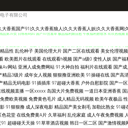
电子有限公司
久大香蕉国产91|久久大香蕉狼人|久久大香蕉人妖|久久大香蕉网|
品第39页 日韩有码au 国产AV含羞草 极品福利姬自慰 午夜福利射喷水 玖玖热视频
白丝白虎 国产浮力第一影院 久久8热 日韩勉费A片 91成长人版网 超碰碰人人操 黄色小网
精品性
乱伦种子
美国伦理大片
国产二区在线观看
美女伦理视频
电影院 欧美曰曰视频 老司机亚洲天堂 九一福利视频 国产精品精品国产 大香蕉五月天 a
看
欧美图片在线观看
在线观看h视频
国产a级0
变性人妖
国产福
妹Av网站
亚洲人成免费网站
91大神自拍
福利片在线观看
国产成
欧美97色色 另类色色 色色爽成人精品 91视频熟女 草莓视频色色 黄色亚洲网站 自拍
产精品3级片
成年女人视频
狠狠撸亚洲欧美
91操碰在线
国产高
产精品无码电影
91插插库
97超碰大香蕉
户外自慰影院
国产一区
免费版 狼牙五月天婷婷 欧洲精品区 日韩天美成人 91性爱国产 福利区亚洲 日本中文
在线视频直播
一区xxxxx
岛国大片免费视频
一道日本亚洲香蕉
国
免费欧美视频
免费黄色毛片
成人精品无码视频
欧美午夜极品
性
 91色搞 超碰91资源站 国产特级直播 中文AⅤ在线 91在钱视频 www色图 成人黄色
影
91狠狠撸
成人深夜电影
精品国产美女剃毛
加勒比熟女
91碰
区色花堂
在线免费黄A片
久草福利
乱伦家庭
成人午夜免费视频
护士香蕉 日韩AV影视中文 日韩av首页 色先锋影音AV 97碰人人操 国产九区 欧洲性生
91
超碰碰天天操
91草草酒店视频
韩日一区二区
国产激情视频