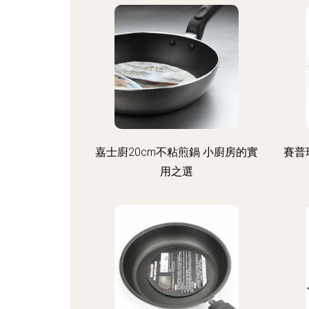
嘉士廚20cm不粘煎鍋 小廚房的實
賽普
用之選