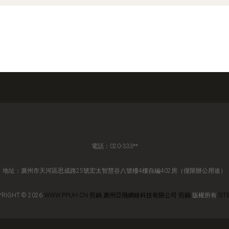
電話：020-333**
地址：廣州市天河區思成路25號宏太智慧谷八號樓4樓自編402房（僅限辦公用途）
YRIGHT © 2026
WWW.PPUH.CN
煎鍋
廣州亞飛網絡科技有限公司
煎鍋
版權所有
SIT