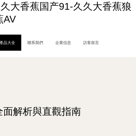
久久大香蕉国产91-久久大香蕉狼
AV
產品大全
聯系我們
企業信息
訪客留言
鍋全面解析與直觀指南