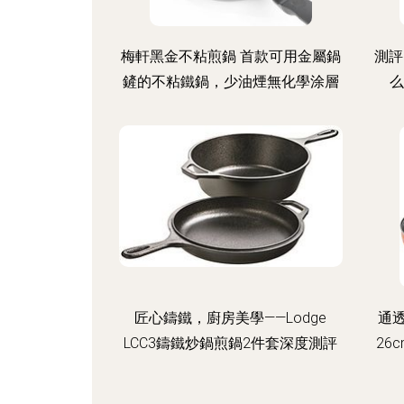
梅軒黑金不粘煎鍋 首款可用金屬鍋
測評
鏟的不粘鐵鍋，少油煙無化學涂層
么
匠心鑄鐵，廚房美學——Lodge
通透
LCC3鑄鐵炒鍋煎鍋2件套深度測評
26