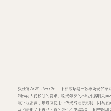
愛仕達WG8126EO 26cm不粘煎鍋是一款專為
制作兩人份松餅的需求。啞光銀灰的不粘涂層明亮而
底平坦密實，最適宜使用中低光滑進行烹制。因為底
承扣清晰又不低頭凹道的彈性不束縛設計。附帶韌與